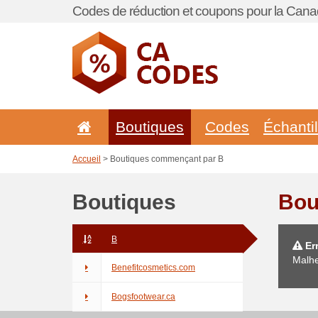
Codes de réduction et coupons pour la Cana
Boutiques
Codes
Échanti
Accueil
> Boutiques commençant par B
Boutiques
Bou
B
Err
Malhe
Benefitcosmetics.com
Bogsfootwear.ca