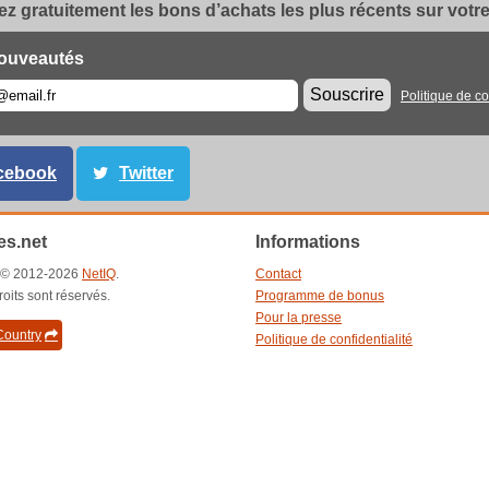
z gratuitement les bons d’achats les plus récents sur votre 
ouveautés
Souscrire
Politique de co
cebook
Twitter
s.net
Informations
t © 2012-2026
NetIQ
.
Contact
roits sont réservés.
Programme de bonus
Pour la presse
ountry
Politique de confidentialité