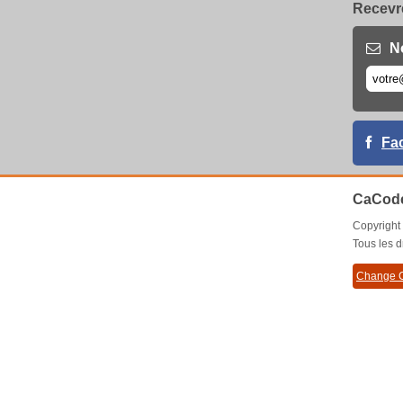
Recevre
N
Fa
CaCode
Copyrigh
Tous les d
Change C