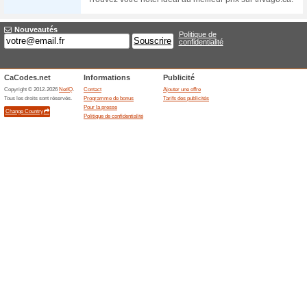
Boutiques commenç
Thebo
1 offre
Les valeu
de The Bo
commerce.
à [...]