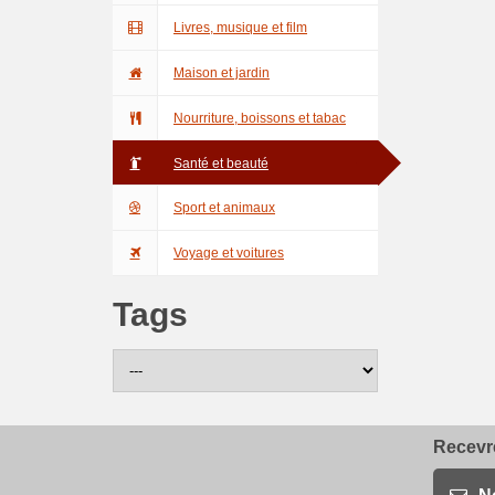
Livres, musique et film
Maison et jardin
Nourriture, boissons et tabac
Santé et beauté
Sport et animaux
Voyage et voitures
Tags
Recevre