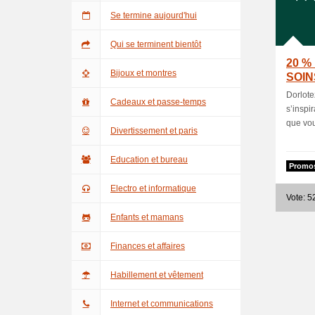
Se termine aujourd'hui
Qui se terminent bientôt
20 %
Bijoux et montres
SOIN
Dorlote
Cadeaux et passe-temps
s’inspi
que vou
Divertissement et paris
Education et bureau
Promo
Electro et informatique
Vote: 5
Enfants et mamans
Finances et affaires
Habillement et vêtement
Internet et communications