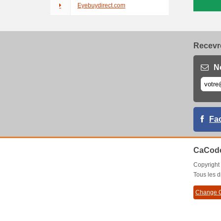
Eyebuydirect.com
Recevre
N
Fa
CaCode
Copyrigh
Tous les d
Change C