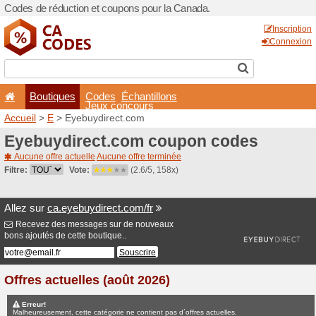
Codes de réduction et coup
Boutiques
Codes
É
Jeux co
Accueil
>
E
> Eyebuydirect