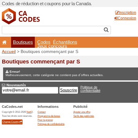
Codes de réduction et coup
Boutiques
Codes
É
Jeux co
Accueil
> Boutiques comme