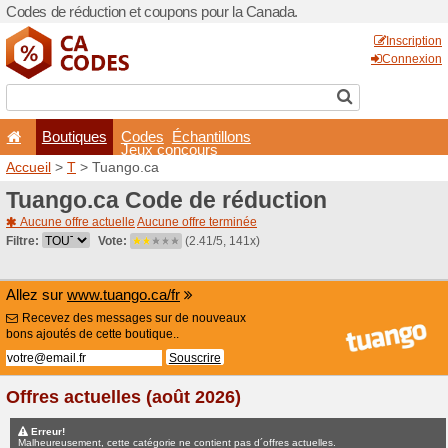
Codes de réduction et coup
Boutiques
Codes
É
Jeux co
Accueil
>
T
> Tuango.ca