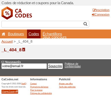
Codes de réduction et coup
Boutiques
Codes
É
Accueil
> _L_404_8