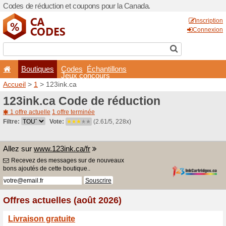
Codes de réduction et coup
Boutiques
Codes
É
Jeux co
Accueil
>
1
> 123ink.ca