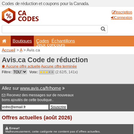
Codes de réduction et coup
Boutiques
Codes
É
Jeux co
Accueil
>
A
> Avis.ca