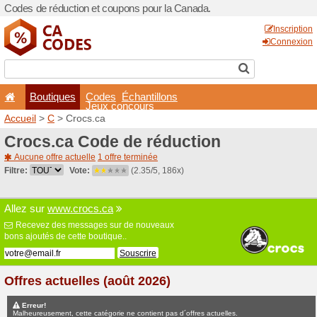
Codes de réduction et coup
Boutiques
Codes
É
Jeux co
Accueil
>
C
> Crocs.ca