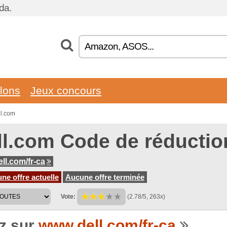
da.
llons
Jeux concours
ll.com
ll.com Code de réductio
ll.com/fr-ca
e offre actuelle
Aucune offre terminée
Vote:
(2.78/5, 263x)
ez sur
www.dell.com/fr-ca