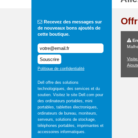
Off
Recevez des messages sur
de nouveaux bons ajoutés de
cette boutique.
Err
Malhe
Visit
Souscrire
Ajout
Politique de confidentialité
Dell offre des solutions
technologiques, des services et du
soutien. Visitez le site Dell.com pour
des ordinateurs portables, mini
portables, tablettes électroniques,
ordinateurs de bureau, moniteurs,
serveurs, solutions de stockage,
téléphones portables, imprimantes et
accessoires informatiques.