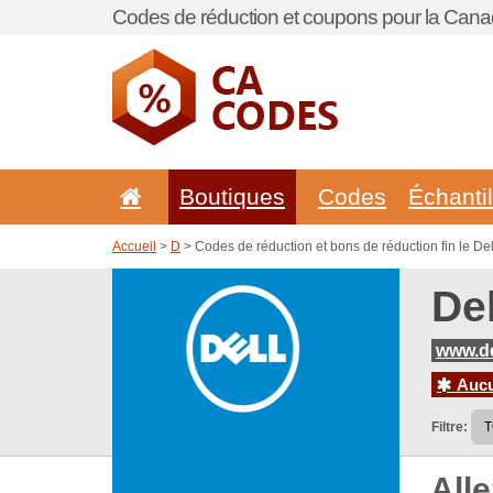
Codes de réduction et coupons pour la Cana
Boutiques
Codes
Échanti
Accueil
>
D
> Codes de réduction et bons de réduction fin le De
De
www.de
Aucun
Filtre:
All