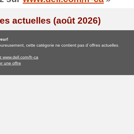
res actuelles (août 2026)
eur!
ureusement, cette catégorie ne contient pas d´offres actuelles.
ez www.dell.com/fr-ca
er une offre