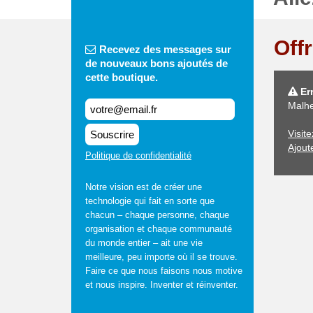
Off
Recevez des messages sur
de nouveaux bons ajoutés de
cette boutique.
Err
Malhe
Visit
Souscrire
Ajout
Politique de confidentialité
Notre vision est de créer une
technologie qui fait en sorte que
chacun – chaque personne, chaque
organisation et chaque communauté
du monde entier – ait une vie
meilleure, peu importe où il se trouve.
Faire ce que nous faisons nous motive
et nous inspire. Inventer et réinventer.