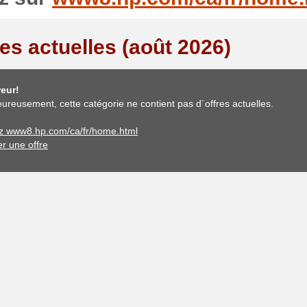
res actuelles (août 2026)
eur!
ureusement, cette catégorie ne contient pas d´offres actuelles.
ez www8.hp.com/ca/fr/home.html
er une offre