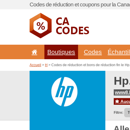
Codes de réduction et coupons pour la Cana
Boutiques
Codes
Échanti
Accueil
>
H
> Codes de réduction et bons de réduction fin le H
Hp
www8.h
Aucun
Filtre:
All