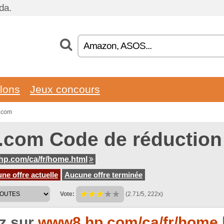
da.
llons
Jeux concours
p.com
.com Code de réduction
p.com/ca/fr/home.html
e offre actuelle
Aucune offre terminée
Vote:
(2.71/5, 222x)
ez sur
www8.hp.com/ca/fr/home.