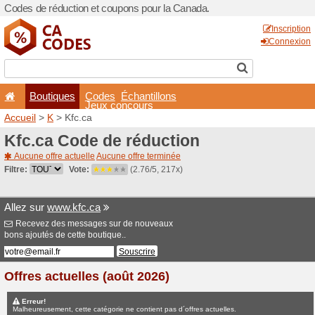
Codes de réduction et coup
Boutiques
Codes
É
Jeux co
Accueil
>
K
> Kfc.ca