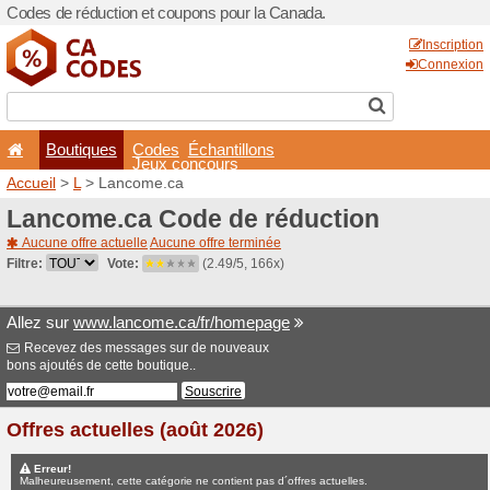
Codes de réduction et coup
Boutiques
Codes
É
Jeux co
Accueil
>
L
> Lancome.ca