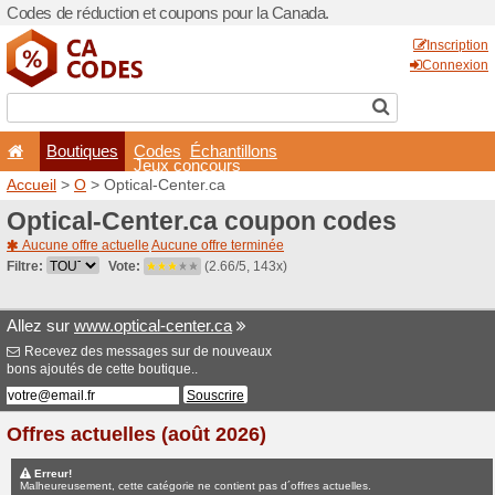
Codes de réduction et coup
Boutiques
Codes
É
Jeux co
Accueil
>
O
> Optical-Cente