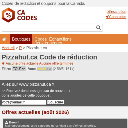
Codes de réduction et coup
Boutiques
Codes
É
Jeux co
Accueil
>
P
> Pizzahut.ca