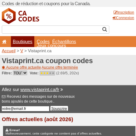
Codes de réduction et coup
Boutiques
Codes
É
Jeux co
Accueil
>
V
> Vistaprint.ca