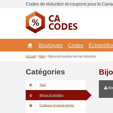
Codes de réduction et coupons pour la Cana
Boutiques
Codes
Échantill
Accueil
>
Mag
> Bijoux et montres bon de réduction
Catégories
Bij
Tout
Err
Bijoux et montres
Cadeaux et passe-temps