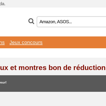
da.
ons
Jeux concours
oux et montres bon de réduction
eur!