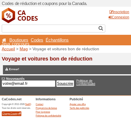
Codes de réduction et coup
Boutiques
Codes
Éch
Jeux concours
Accueil
>
Mag
> Voyage et 