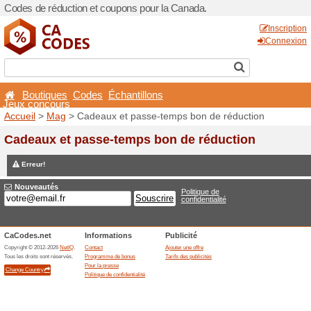
Codes de réduction et coup
Boutiques
Codes
Éch
Jeux concours
Accueil
>
Mag
> Cadeaux et