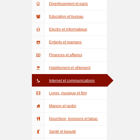
Divertissement et paris
Education et bureau
Electro et informatique
Enfants et mamans
Finances et affaires
Habillement et vêtement
Internet et communications
Livres, musique et film
Maison et jardin
Nourriture, boissons et tabac
Santé et beauté