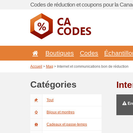
Codes de réduction et coupons pour la Cana
Boutiques
Codes
Échantill
Accueil
>
Mag
> Internet et communications bon de réduction
Catégories
Int
Tout
Err
Bijoux et montres
Cadeaux et passe-temps