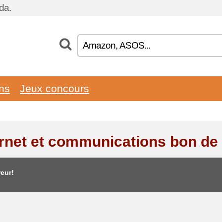
da.
ons
Jeux concours
ernet et communications bon de
eur!