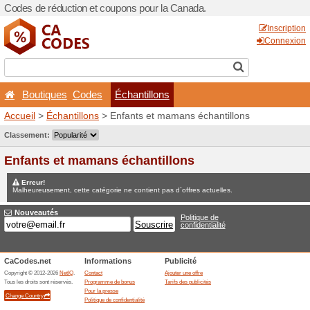
Codes de réduction et coup
Boutiques
Codes
Éc
Accueil
>
Échantillons
> Enf
Jeux concours