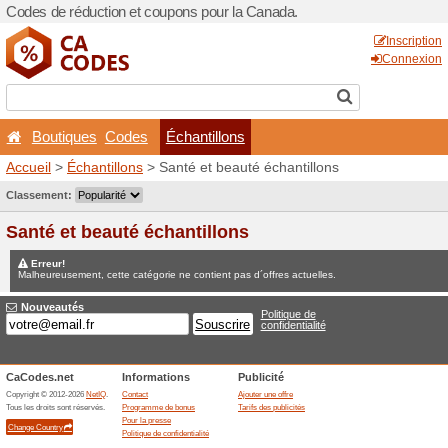
Codes de réduction et coup
Boutiques
Codes
Éc
Accueil
>
Échantillons
> San
Jeux concours