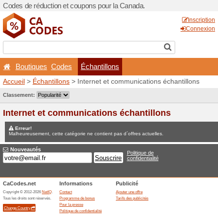
Codes de réduction et coup
Boutiques
Codes
Éc
Accueil
>
Échantillons
> Int
Jeux concours