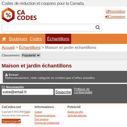
Codes de réduction et coup
Boutiques
Codes
Éc
Accueil
>
Échantillons
> Mai
Jeux concours