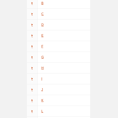
B
C
D
E
F
G
H
I
J
K
L