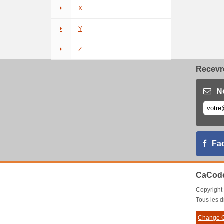
X
Y
Z
Recevre
N
Fa
CaCode
Copyrigh
Tous les d
Change C