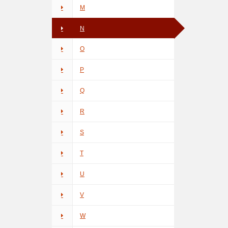
M
N
O
P
Q
R
S
T
U
V
W