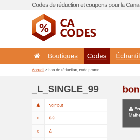
Codes de réduction et coupons pour la Cana
Boutiques
Codes
Échanti
Accueil
> bon de réduction, code promo
_L_SINGLE_99
bon
Voir tout
Err
Malhe
0-9
A