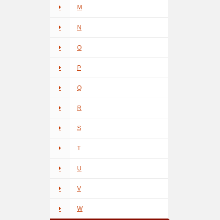
M
N
O
P
Q
R
S
T
U
V
W