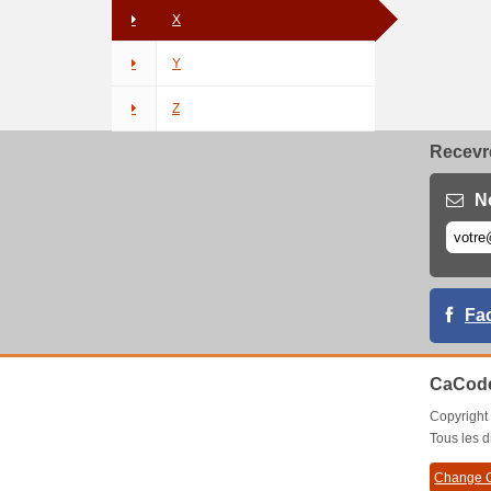
X
Y
Z
Recevre
N
Fa
CaCode
Copyrigh
Tous les d
Change C