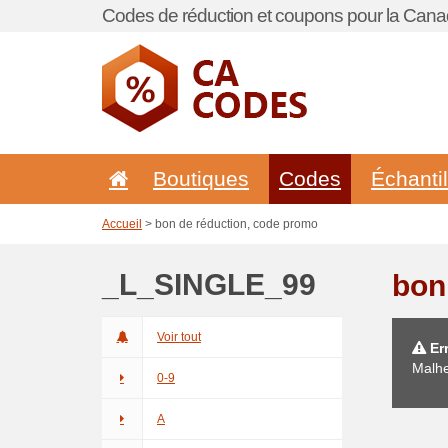
Codes de réduction et coupons pour la Cana
Boutiques
Codes
Échanti
Accueil
> bon de réduction, code promo
_L_SINGLE_99
bon
Voir tout
Err
Malhe
0-9
A