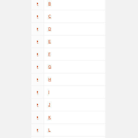
B
C
D
E
F
G
H
I
J
K
L